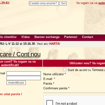
.29.81
!
Va rugam sa va
auten
le clientilor
Video
Banner exchange
Parteneri
Contact
U: L-V 11-12 si 15-16.30
. Vezi aici
HARTA
!
icare / Cont nou
 un cont? Va rugam sa va
Utilizator nou? Va rugam
autentificati!
Sunt de acord cu Termenii &
mail
Nume utilizator *
E-mail: *
Parola *
Confirmare parola *
m uitat parola !