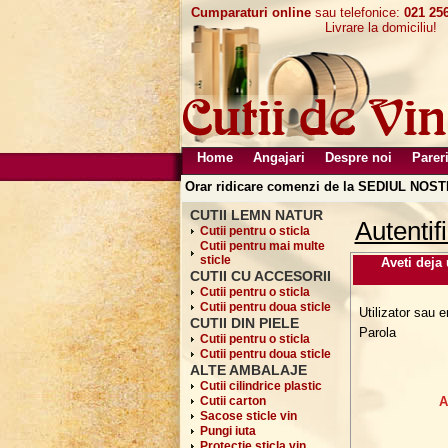
Cumparaturi online
sau telefonice:
021 256
Livrare la domiciliu!
Home
Angajari
Despre noi
Pareri
Orar ridicare comenzi de la SEDIUL NOSTR
CUTII LEMN NATUR
Autentif
Cutii pentru o sticla
Cutii pentru mai multe
sticle
Aveti deja
CUTII CU ACCESORII
Cutii pentru o sticla
Cutii pentru doua sticle
Utilizator sau e
CUTII DIN PIELE
Parola
Cutii pentru o sticla
Cutii pentru doua sticle
ALTE AMBALAJE
Cutii cilindrice plastic
Cutii carton
A
Sacose sticle vin
Pungi iuta
Protectie sticla vin