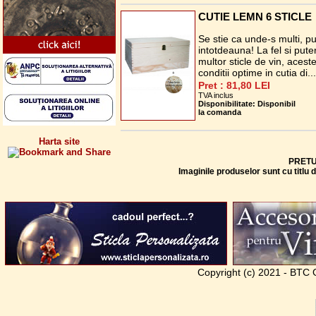
CUTIE LEMN 6 STICLE
Se stie ca unde-s multi, p
intotdeauna! La fel si pute
multor sticle de vin, aceste
conditii optime in cutia di.
Pret : 81,80 LEI
TVA inclus
Disponibilitate: Disponibil
la comanda
Harta site
PRETU
Imaginile produselor sunt cu titlu
Copyright (c) 2021 - BTC G