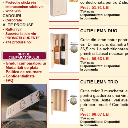
confectionata pentru 2 stic
Protectie sticla vin
Imbracaminte sticla vin
Pret : 51,91 LEI
WineSkin
TVA inclus
Disponibilitate: Disponibil
CADOURI
la comanda
Corporate
ALTE PRODUSE
Rafturi vin
CUTIE LEMN DUO
Suporturi sticle vin
PROMOTII CURENTE
Cutie din lemn natur pentr
alte produse noi
vin. Dimensiuni: diametru 
36,5 cm. La achizitionarea 
primiti si talasul necesar p
Pret : 56,63 LEI
TVA inclus
-
Ghidul cumparatorului
Disponibilitate: Disponibil
-
Modalitati de plata
la comanda
-
Politica de returnare
-
Confidentialitate
-
FAQ
CUTIE LEMN TRIO
Cutia celor 3 muschetari e
pentru gazduirea unui vin a
unuia rosu. Astfel, veti av
petreceri reusite! Confect
N)
Pret : 66,07 LEI
TVA inclus
Disponibilitate: Disponibil
la comanda