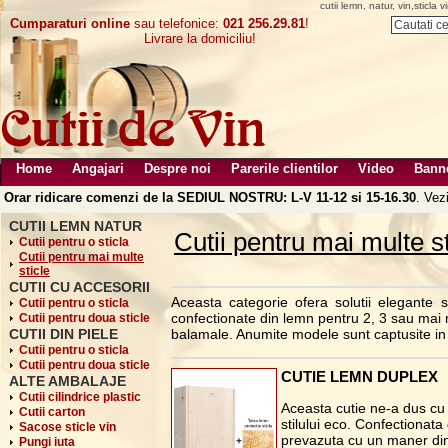
cutii lemn, natur, vin,sticla v
Cumparaturi online
sau telefonice:
021 256.29.81
!
Livrare la domiciliu!
Home
Angajari
Despre noi
Parerile clientilor
Video
Bann
Orar ridicare comenzi de la SEDIUL NOSTRU: L-V 11-12 si 15-16.30
. Vez
CUTII LEMN NATUR
Cutii pentru mai multe st
Cutii pentru o sticla
Cutii pentru mai multe
sticle
CUTII CU ACCESORII
Aceasta categorie ofera solutii elegante si
Cutii pentru o sticla
confectionate din lemn pentru 2, 3 sau mai mu
Cutii pentru doua sticle
CUTII DIN PIELE
balamale. Anumite modele sunt captusite in 
Cutii pentru o sticla
Cutii pentru doua sticle
CUTIE LEMN DUPLEX
ALTE AMBALAJE
Cutii cilindrice plastic
Aceasta cutie ne-a dus cu g
Cutii carton
stilului eco. Confectionata
Sacose sticle vin
prevazuta cu un maner din
Pungi iuta