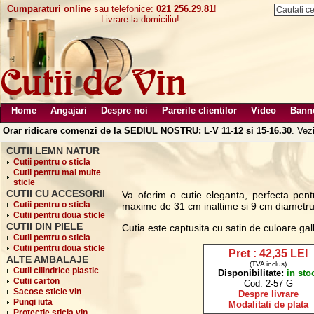
Cumparaturi online
sau telefonice:
021 256.29.81
!
Livrare la domiciliu!
Home
Angajari
Despre noi
Parerile clientilor
Video
Bann
Orar ridicare comenzi de la SEDIUL NOSTRU: L-V 11-12 si 15-16.30
. Vez
CUTII LEMN NATUR
Cutii pentru o sticla
Cutii pentru mai multe
sticle
CUTII CU ACCESORII
Va oferim o cutie eleganta, perfecta pent
Cutii pentru o sticla
maxime de 31 cm inaltime si 9 cm diametru
Cutii pentru doua sticle
CUTII DIN PIELE
Cutia este captusita cu satin de culoare ga
Cutii pentru o sticla
Cutii pentru doua sticle
Pret : 42,35 LEI
ALTE AMBALAJE
(TVA inclus)
Cutii cilindrice plastic
Disponibilitate:
in sto
Cutii carton
Cod: 2-57 G
Sacose sticle vin
Despre livrare
Pungi iuta
Modalitati de plata
Protectie sticla vin