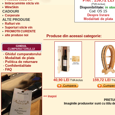
Pret : 159,72 LEI
Imbracaminte sticla vin
(TVA inclus)
WineSkin
Disponibilitate:
in sto
CADOURI
Cod: OS 1S
Despre livrare
Corporate
Modalitati de plata
ALTE PRODUSE
Rafturi vin
Suporturi sticle vin
PROMOTII CURENTE
alte produse noi
Produse din aceeasi categorie:
-
Ghidul cumparatorului
-
Modalitati de plata
-
Politica de returnare
-
Confidentialitate
-
FAQ
40,90 LEI
159,72 LEI
TVA inclus
TV
<< inapoi
PRETUR
Imaginile produselor sunt cu titlu 