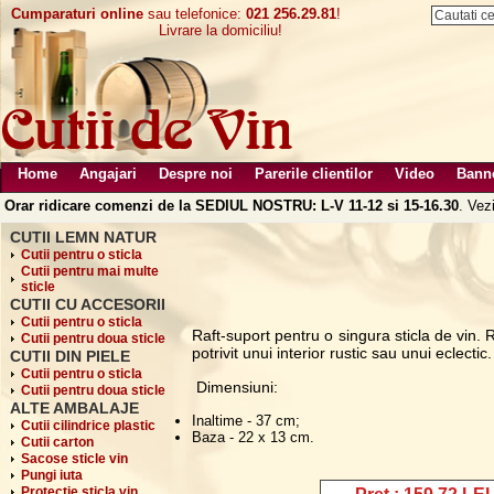
Cumparaturi online
sau telefonice:
021 256.29.81
!
Livrare la domiciliu!
Home
Angajari
Despre noi
Parerile clientilor
Video
Bann
Orar ridicare comenzi de la SEDIUL NOSTRU: L-V 11-12 si 15-16.30
. Vez
CUTII LEMN NATUR
Cutii pentru o sticla
Cutii pentru mai multe
sticle
CUTII CU ACCESORII
Cutii pentru o sticla
Raft-suport pentru o singura sticla de vin.
Cutii pentru doua sticle
potrivit unui interior rustic sau unui eclectic.
CUTII DIN PIELE
Cutii pentru o sticla
Dimensiuni:
Cutii pentru doua sticle
ALTE AMBALAJE
Inaltime - 37 cm;
Cutii cilindrice plastic
Baza - 22 x 13 cm.
Cutii carton
Sacose sticle vin
Pungi iuta
Protectie sticla vin