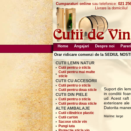
Cumparaturi online
sau telefonice:
021 256
Livrare la domiciliu!
Home
Angajari
Despre noi
Pareri
Orar ridicare comenzi de la SEDIUL NOSTR
CUTII LEMN NATUR
Cutii pentru o sticla
Cutii pentru mai multe
sticle
CUTII CU ACCESORII
Cutii pentru o sticla
Suport din lem
Cutii pentru doua sticle
in conditii fo
CUTII DIN PIELE
ud. Acest raft
Cutii pentru o sticla
exterioare ale
Cutii pentru doua sticle
Datorita maner
ALTE AMBALAJE
Cutii cilindrice plastic
Marime: large
Cutii carton
Sacose sticle vin
Pungi iuta
Protectie sticla vin