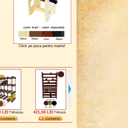
Click pe poza pentru marire!
0 LEI
421,08 LEI
307,34 LEI
11
TVA inclus
TVA inclus
TVA inclus