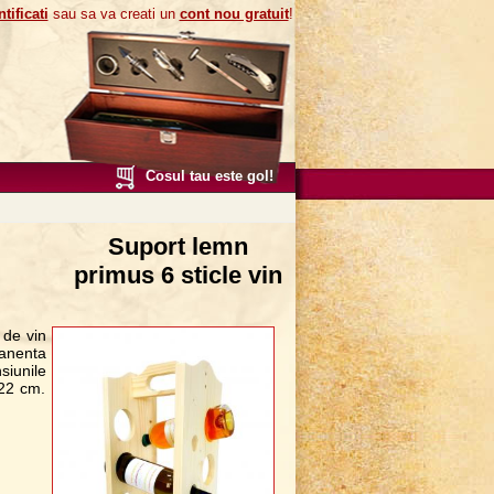
tificati
sau sa va creati un
cont nou gratuit
!
Cosul tau este gol!
Suport lemn
primus 6 sticle vin
 de vin
manenta
siunile
 22 cm.