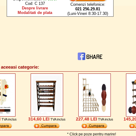
Cod: C 137
Comenzi telefonice:
Despre livrare
021 256.29.81
Modalitati de plata
(Luni-Vineri 8:30-17.30)
ceeasi categorie:
I
314,60 LEI
227,48 LEI
145,2
TVA inclus
TVA inclus
TVA inclus
* Click pe poze pentru marire!