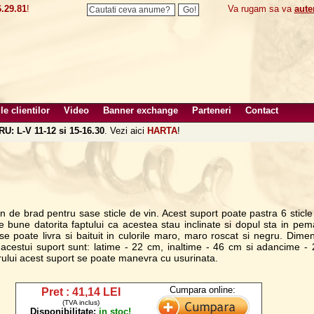
.29.81
!
Va rugam sa va
auten
le clientilor
Video
Banner exchange
Parteneri
Contact
U: L-V 11-12 si 15-16.30
. Vezi aici
HARTA
!
n de brad pentru sase sticle de vin. Acest suport poate pastra 6 sticle
are bune datorita faptului ca acestea stau inclinate si dopul sta in pe
 se poate livra si baituit in culorile maro, maro roscat si negru. Dimen
 acestui suport sunt: latime - 22 cm, inaltime - 46 cm si adancime -
ului acest suport se poate manevra cu usurinata.
Cumpara online:
Pret : 41,14 LEI
(TVA inclus)
Disponibilitate:
in stoc!